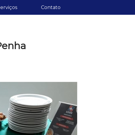
erviços
Contato
 Penha