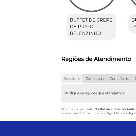
BUFFET DE CREPE
B
DE PRATO
J
BELENZINHO
Regiões de Atendimento
Selecione:
Zona Leste
Zona Norte
Verifique as regiões que atendemos
O conteúdo do texto "
Buffet de Crepe no Prat
violação de direito autoral – artigo 184 do Código