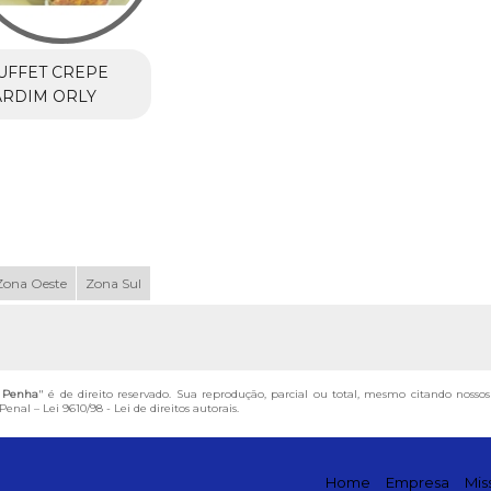
UFFET CREPE
ARDIM ORLY
Zona Oeste
Zona Sul
o Penha
" é de direito reservado. Sua reprodução, parcial ou total, mesmo citando nosso
 Penal –
Lei 9610/98 - Lei de direitos autorais
.
Home
Empresa
Mis