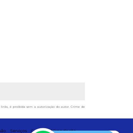
s links, é proibida sem a autorização do autor. Crime de
são
Serviços
Contato
Mapa do site