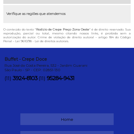
Verifique as regiões que atendemos
O conteúdo do texto "
Rodizio de Crepe Preço Zona Oeste
" é de direito reservado. Sua
reprodução, parcial ou total, mesmo citando nossos links, é proibida sem a
autorização do autor. Crime de violação de direito autoral – artigo 184 do Código
Penal –
Lei 9610/98 - Lei de direitos autorais
.
Buffet - Crepe Doce
Rua José da Costa Pereira, 532 - Jardim Guarani
São Paulo - SP - CEP: 02851-130
3924-8103
95284-9431
(11)
(11)
Home