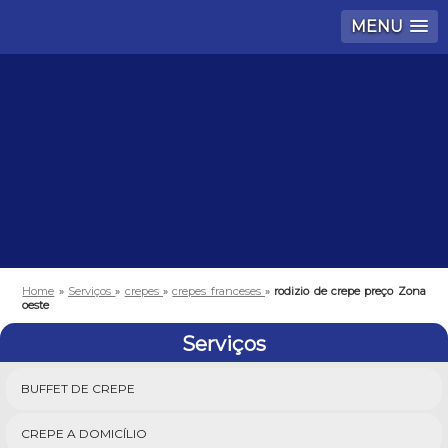
MENU
Home
»
Serviços
»
crepes
»
crepes franceses
»
rodizio de crepe preço Zona
oeste
Serviços
BUFFET DE CREPE
CREPE A DOMICÍLIO