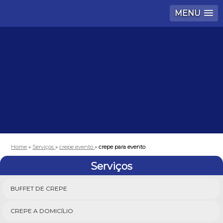
MENU
Home
»
Serviços
»
crepe evento
»
crepe para evento
Serviços
BUFFET DE CREPE
CREPE A DOMICÍLIO