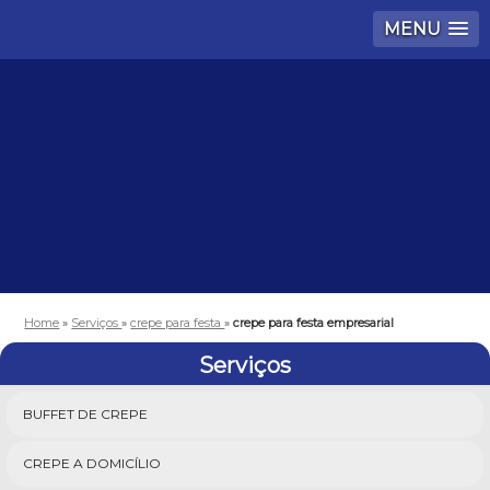
MENU
Home
»
Serviços
»
crepe para festa
»
crepe para festa empresarial
Serviços
BUFFET DE CREPE
CREPE A DOMICÍLIO