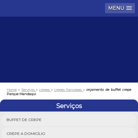
MENU
Home
»
Serviços
»
crepes
»
crepes franceses
»
orçamento de buffet crepe
Parque Mandaqui
Serviços
BUFFET DE CREPE
CREPE A DOMICÍLIO