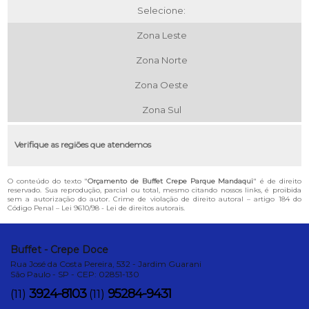
Selecione:
Zona Leste
Zona Norte
Zona Oeste
Zona Sul
Verifique as regiões que atendemos
O conteúdo do texto "
Orçamento de Buffet Crepe Parque Mandaqui
" é de direito
reservado. Sua reprodução, parcial ou total, mesmo citando nossos links, é proibida
sem a autorização do autor. Crime de violação de direito autoral – artigo 184 do
Código Penal –
Lei 9610/98 - Lei de direitos autorais
.
Buffet - Crepe Doce
Rua José da Costa Pereira, 532 - Jardim Guarani
São Paulo - SP - CEP: 02851-130
3924-8103
95284-9431
(11)
(11)