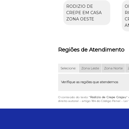
RODIZIO DE
O
CREPE EM CASA
R
ZONA OESTE
C
A
Regiões de Atendimento
Selecione:
Zona Leste
Zona Norte
Verifique as regiões que atendemos
O conteúdo do texto "
Rodizio de Crepe Grajau
" 
direito autoral – artigo 184 do Código Penal –
Lei 