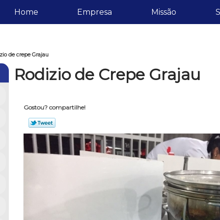
Home
Empresa
Missão
S
zio de crepe Grajau
Rodizio de Crepe Grajau
Gostou? compartilhe!