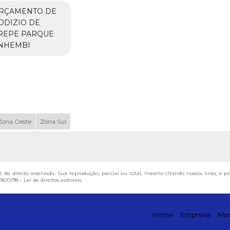
RÇAMENTO DE
ODIZIO DE
REPE PARQUE
NHEMBI
Zona Oeste
Zona Sul
é de direito reservado. Sua reprodução, parcial ou total, mesmo citando nossos links, é 
9610/98 - Lei de direitos autorais
.
Home
Empresa
Mis