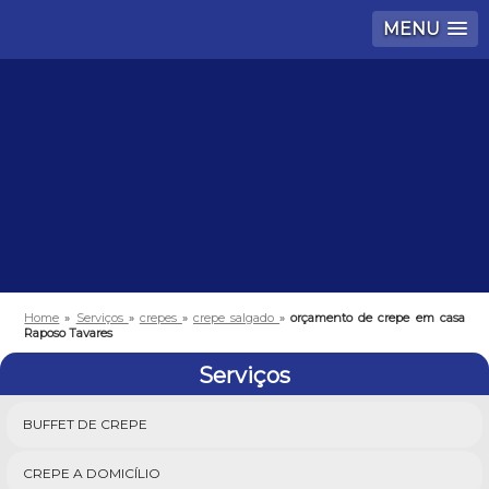
MENU
Home
»
Serviços
»
crepes
»
crepe salgado
»
orçamento de crepe em casa
Raposo Tavares
Serviços
BUFFET DE CREPE
CREPE A DOMICÍLIO