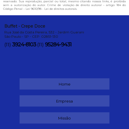
reservado. Sua reprodução, parcial ou total, mesmo citando nossos links, é proibida
sem a autorização do autor. Crime de violação de direito autoral – artigo 184 do
Código Penal –
Lei 9610/98 - Lei de direitos autorais
.
Buffet - Crepe Doce
Rua José da Costa Pereira, 532 - Jardim Guarani
São Paulo - SP - CEP: 02851-130
3924-8103
95284-9431
(11)
(11)
Home
Empresa
Missão