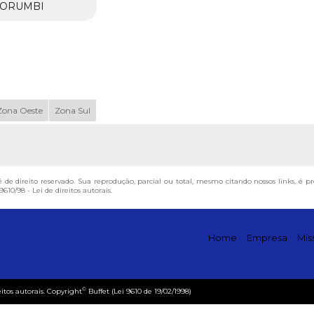
ORUMBI
Zona Oeste
Zona Sul
é de direito reservado. Sua reprodução, parcial ou total, mesmo citando nossos links, é 
9610/98 - Lei de direitos autorais
.
Home
Empresa
Mis
©
eitos autorais. Copyright
Buffet (Lei 9610 de 19/02/1998)