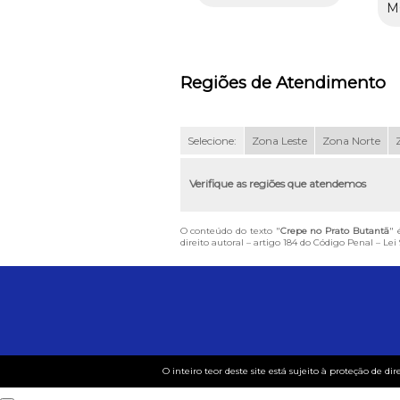
M
Regiões de Atendimento
Selecione:
Zona Leste
Zona Norte
Verifique as regiões que atendemos
O conteúdo do texto "
Crepe no Prato Butantã
" 
direito autoral – artigo 184 do Código Penal –
Lei 
O inteiro teor deste site está sujeito à proteção de dir