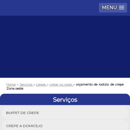
MENU
Home
»
Serviços
»
crepes
»
crepe no prato
»
orçamento de rodizio de crepe
Zona oeste
Serviços
BUFFET DE CREPE
CREPE A DOMICÍLIO