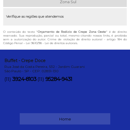
Zona Sul
Verifique as regiões que atendemos
O conteúdo do texto "
Orçamento de Rodizio de Crepe Zona Oeste
" é de direito
reservado. Sua reprodução, parcial ou total, mesmo citando nossos links, é proibida
sem a autorização do autor. Crime de violação de direito autoral – artigo 184 do
Código Penal –
Lei 9610/98 - Lei de direitos autorais
.
Buffet - Crepe Doce
Rua José da Costa Pereira, 532 - Jardim Guarani
São Paulo - SP - CEP: 02851-130
3924-8103
95284-9431
(11)
(11)
Home