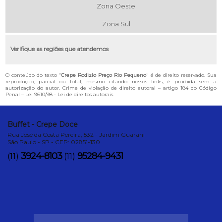
Zona Oeste
Zona Sul
Verifique as regiões que atendemos
O conteúdo do texto "
Crepe Rodizio Preço Rio Pequeno
" é de direito reservado. Sua
reprodução, parcial ou total, mesmo citando nossos links, é proibida sem a
autorização do autor. Crime de violação de direito autoral – artigo 184 do Código
Penal –
Lei 9610/98 - Lei de direitos autorais
.
Buffet - Crepe Doce
Rua José da Costa Pereira, 532 - Jardim Guarani
São Paulo - SP - CEP: 02851-130
3924-8103
95284-9431
(11)
(11)