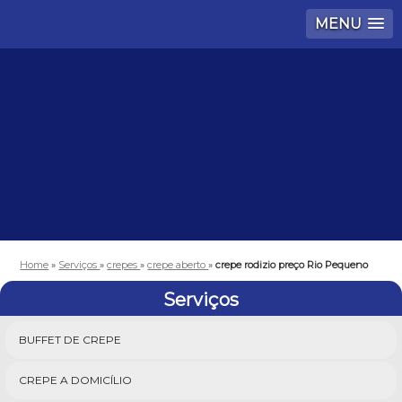
MENU
Home
»
Serviços
»
crepes
»
crepe aberto
»
crepe rodizio preço Rio Pequeno
Serviços
BUFFET DE CREPE
CREPE A DOMICÍLIO