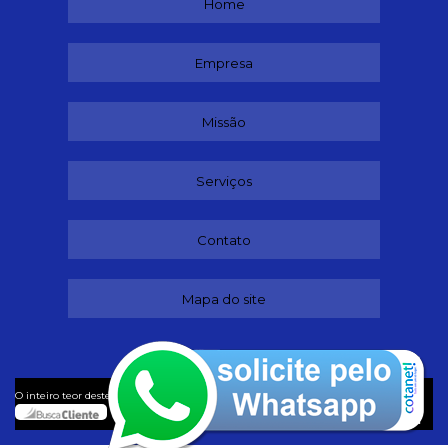
Home
Empresa
Missão
Serviços
Contato
Mapa do site
©
O inteiro teor deste site está sujeito à proteção de direitos autorais. Copyright
Buffet (Lei 9610 de 19/02/1998)