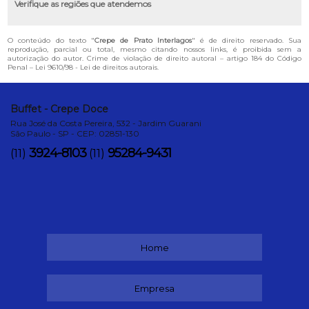
Verifique as regiões que atendemos
O conteúdo do texto "
Crepe de Prato Interlagos
" é de direito reservado. Sua
reprodução, parcial ou total, mesmo citando nossos links, é proibida sem a
autorização do autor. Crime de violação de direito autoral – artigo 184 do Código
Penal –
Lei 9610/98 - Lei de direitos autorais
.
Buffet - Crepe Doce
Rua José da Costa Pereira, 532 - Jardim Guarani
São Paulo - SP - CEP: 02851-130
3924-8103
95284-9431
(11)
(11)
Home
Empresa