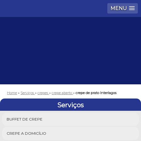
MENU
Home
»
Serviços
»
crepes
»
crepe aberto
»
crepe de prato Interlagos
Serviços
BUFFET DE CREPE
CREPE A DOMICÍLIO