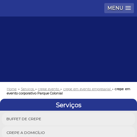
MENU
Home
»
Serviços
»
crepe evento
»
crepe em evento empresarial
»
crepe em
evento corporativo Parque Colonial
Serviços
BUFFET DE CREPE
CREPE A DOMICÍLIO