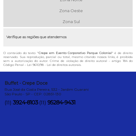
Zona Oeste
Zona Sul
Verifique as regiões que atendemos
O conteúdo do texto "
Crepe em Evento Corporativo Parque Colonial
" é de direito
reservado. Sua reprodução, parcial ou total, mesmo citando nossos links, é proibida
sem a autorização do autor. Crime de violação de direito autoral – artigo 184 do
Código Penal –
Lei 9610/98 - Lei de direitos autorais
.
Buffet - Crepe Doce
Rua José da Costa Pereira, 532 - Jardim Guarani
São Paulo - SP - CEP: 02851-130
3924-8103
95284-9431
(11)
(11)