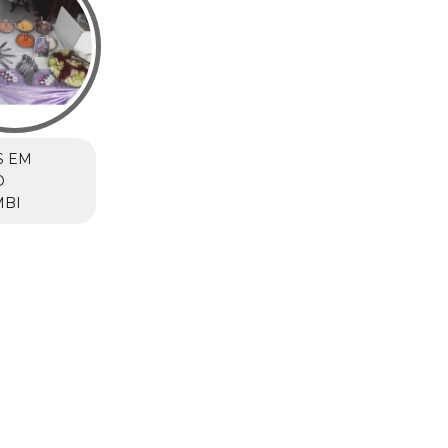
S EM
O
BI