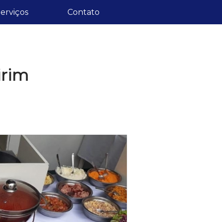
erviços
Contato
irim