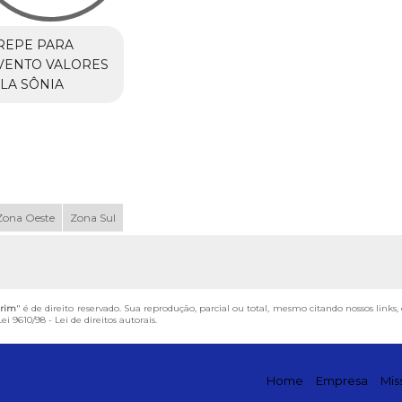
REPE PARA
VENTO VALORES
ILA SÔNIA
Zona Oeste
Zona Sul
irim
" é de direito reservado. Sua reprodução, parcial ou total, mesmo citando nossos links
Lei 9610/98 - Lei de direitos autorais
.
Home
Empresa
Mis