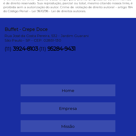
é de direito reservado. Sua reprodução, parcial ou total, mesmo citando nossos links, é
proibida sem a autorização do autor. Crime de violação de direito autoral – artigo 184
do Código Penal –
Lei 9610/98 - Lei de direitos autorais
.
Buffet - Crepe Doce
Rua José da Costa Pereira, 532 - Jardim Guarani
São Paulo - SP - CEP: 02851-130
3924-8103
95284-9431
(11)
(11)
Home
Empresa
Missão