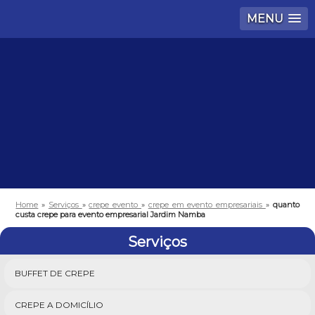
MENU
Home
»
Serviços
»
crepe evento
»
crepe em evento empresariais
»
quanto
custa crepe para evento empresarial Jardim Namba
Serviços
BUFFET DE CREPE
CREPE A DOMICÍLIO