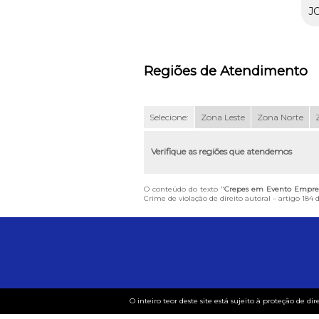
J
Regiões de Atendimento
Selecione:
Zona Leste
Zona Norte
Verifique as regiões que atendemos
O conteúdo do texto "
Crepes em Evento Empresa
Crime de violação de direito autoral – artigo 184
O inteiro teor deste site está sujeito à proteção de dir