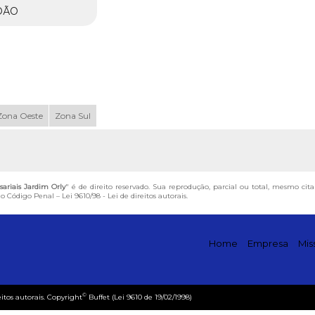
OÃO
Zona Oeste
Zona Sul
riais Jardim Orly
" é de direito reservado. Sua reprodução, parcial ou total, mesmo cit
 do Código Penal –
Lei 9610/98 - Lei de direitos autorais
.
Home
Empresa
Mis
©
eitos autorais. Copyright
Buffet (Lei 9610 de 19/02/1998)