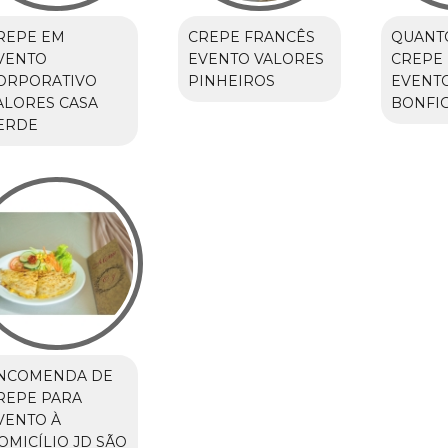
REPE EM
CREPE FRANCÊS
QUANT
VENTO
EVENTO VALORES
CREPE
ORPORATIVO
PINHEIROS
EVENT
ALORES CASA
BONFIG
ERDE
NCOMENDA DE
REPE PARA
VENTO À
OMICÍLIO JD SÃO