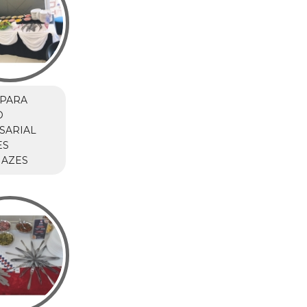
 PARA
O
SARIAL
ES
NAZES