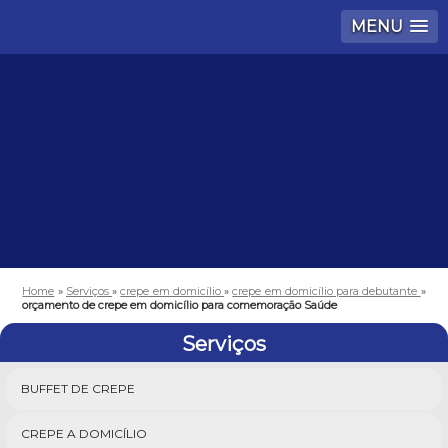
MENU
Home
»
Serviços
»
crepe em domicílio
»
crepe em domicílio para debutante
»
orçamento de crepe em domicílio para comemoração Saúde
Serviços
BUFFET DE CREPE
CREPE A DOMICÍLIO