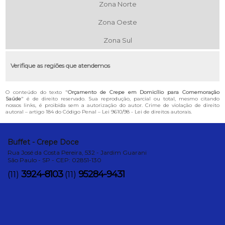
Zona Norte
Zona Oeste
Zona Sul
Verifique as regiões que atendemos
O conteúdo do texto "
Orçamento de Crepe em Domicílio para Comemoração
Saúde
" é de direito reservado. Sua reprodução, parcial ou total, mesmo citando
nossos links, é proibida sem a autorização do autor. Crime de violação de direito
autoral – artigo 184 do Código Penal –
Lei 9610/98 - Lei de direitos autorais
.
Buffet - Crepe Doce
Rua José da Costa Pereira, 532 - Jardim Guarani
São Paulo - SP - CEP: 02851-130
3924-8103
95284-9431
(11)
(11)