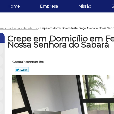
Home
Empresa
Missão
S
em domicílio para debutante
»
crepe em domicílio em festa preço Avenida Nossa Senh
Crepe em Domicílio em Fe
Nossa Senhora do Sabará
Gostou? compartilhe!