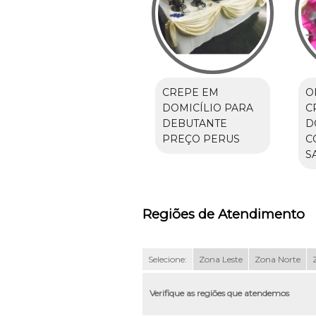
CREPE EM
O
DOMICÍLIO PARA
C
DEBUTANTE
D
PREÇO PERUS
C
S
Regiões de Atendimento
Selecione:
Zona Leste
Zona Norte
Verifique as regiões que atendemos