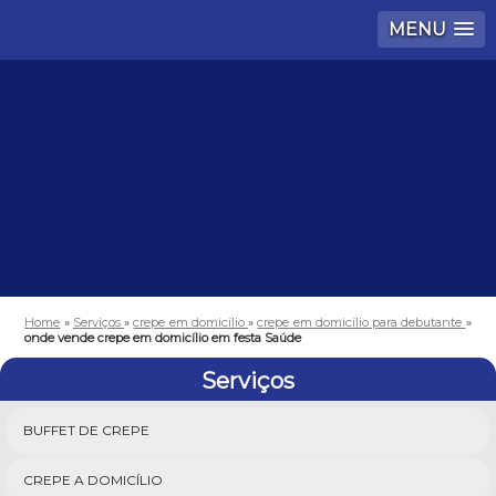
MENU
Home
»
Serviços
»
crepe em domicílio
»
crepe em domicílio para debutante
»
onde vende crepe em domicílio em festa Saúde
Serviços
BUFFET DE CREPE
CREPE A DOMICÍLIO