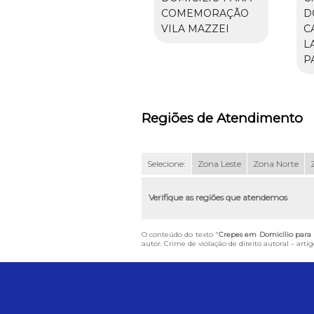
COMEMORAÇÃO
D
VILA MAZZEI
C
L
P
Regiões de Atendimento
Selecione:
Zona Leste
Zona Norte
Verifique as regiões que atendemos
O conteúdo do texto "
Crepes em Domicílio para 
autor. Crime de violação de direito autoral – art