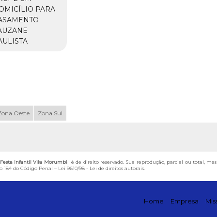
OMICÍLIO PARA
ASAMENTO
AUZANE
AULISTA
Zona Oeste
Zona Sul
Festa Infantil Vila Morumbi
" é de direito reservado. Sua reprodução, parcial ou total, m
igo 184 do Código Penal –
Lei 9610/98 - Lei de direitos autorais
.
Home
Empresa
Mis