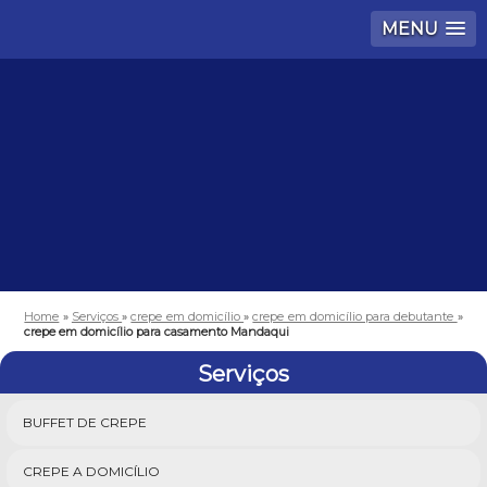
MENU
Home
»
Serviços
»
crepe em domicílio
»
crepe em domicílio para debutante
»
crepe em domicílio para casamento Mandaqui
Serviços
BUFFET DE CREPE
CREPE A DOMICÍLIO