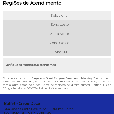
Regiões de Atendimento
Selecione:
Zona Leste
Zona Norte
Zona Oeste
Zona Sul
Verifique as regiões que atendemos
O conteúdo do texto "
Crepe em Domicílio para Casamento Mandaqui
" é de direito
reservado. Sua reprodução, parcial ou total, mesmo citando nossos links, é proibida
sem a autorização do autor. Crime de violação de direito autoral – artigo 184 do
Código Penal –
Lei 9610/98 - Lei de direitos autorais
.
Buffet - Crepe Doce
Rua José da Costa Pereira, 532 - Jardim Guarani
São Paulo - SP - CEP: 02851-130