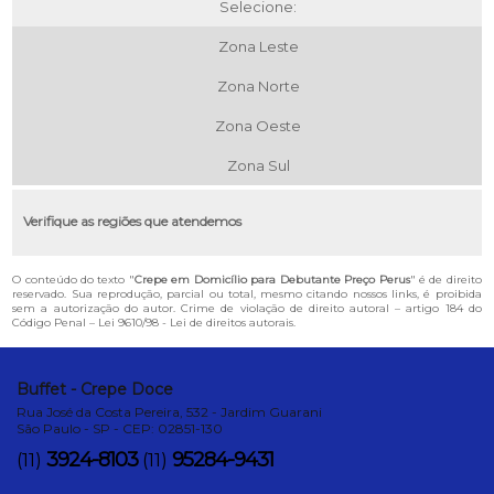
Selecione:
Zona Leste
Zona Norte
Zona Oeste
Zona Sul
Verifique as regiões que atendemos
O conteúdo do texto "
Crepe em Domicílio para Debutante Preço Perus
" é de direito
reservado. Sua reprodução, parcial ou total, mesmo citando nossos links, é proibida
sem a autorização do autor. Crime de violação de direito autoral – artigo 184 do
Código Penal –
Lei 9610/98 - Lei de direitos autorais
.
Buffet - Crepe Doce
Rua José da Costa Pereira, 532 - Jardim Guarani
São Paulo - SP - CEP: 02851-130
3924-8103
95284-9431
(11)
(11)