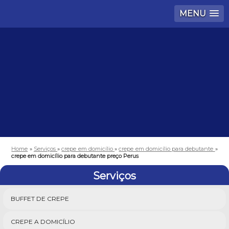
MENU
Home
»
Serviços
»
crepe em domicílio
»
crepe em domicílio para debutante
»
crepe em domicílio para debutante preço Perus
Serviços
BUFFET DE CREPE
CREPE A DOMICÍLIO