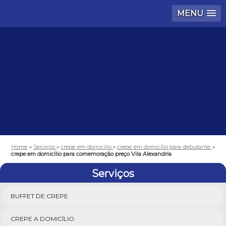
MENU
Home
»
Serviços
»
crepe em domicílio
»
crepe em domicílio para debutante
»
crepe em domicílio para comemoração preço Vila Alexandria
Serviços
BUFFET DE CREPE
CREPE A DOMICÍLIO