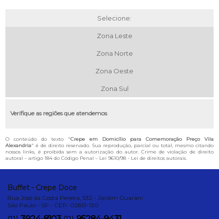
Selecione:
Zona Leste
Zona Norte
Zona Oeste
Zona Sul
Verifique as regiões que atendemos
O conteúdo do texto "
Crepe em Domicílio para Comemoração Preço Vila
Alexandria
" é de direito reservado. Sua reprodução, parcial ou total, mesmo citando
nossos links, é proibida sem a autorização do autor. Crime de violação de direito
autoral – artigo 184 do Código Penal –
Lei 9610/98 - Lei de direitos autorais
.
Buffet - Crepe Doce
Rua José da Costa Pereira, 532 - Jardim Guarani
São Paulo - SP - CEP: 02851-130