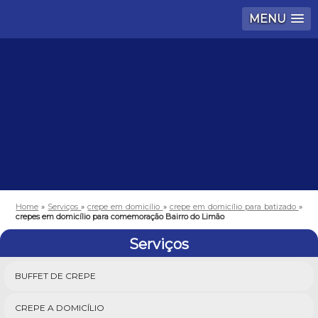
MENU
Home
»
Serviços
»
crepe em domicílio
»
crepe em domicílio para batizado
»
crepes em domicílio para comemoração Bairro do Limão
Serviços
BUFFET DE CREPE
CREPE A DOMICÍLIO