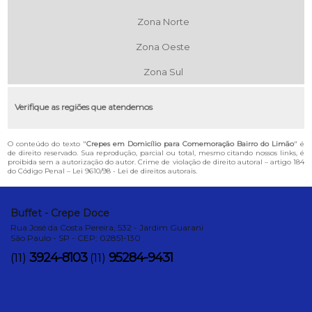
Zona Norte
Zona Oeste
Zona Sul
Verifique as regiões que atendemos
O conteúdo do texto "
Crepes em Domicílio para Comemoração Bairro do Limão
" é
de direito reservado. Sua reprodução, parcial ou total, mesmo citando nossos links, é
proibida sem a autorização do autor. Crime de violação de direito autoral – artigo 184
do Código Penal –
Lei 9610/98 - Lei de direitos autorais
.
Buffet - Crepe Doce
Rua José da Costa Pereira, 532 - Jardim Guarani
São Paulo - SP - CEP: 02851-130
3924-8103
95284-9431
(11)
(11)