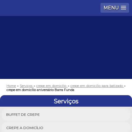
MENU
Home
»
Serviços
»
crepe em domicílio
»
crepe em domicílio para batizado
»
crepe em domicílio aniversário Barra Funda
Serviços
BUFFET DE CREPE
CREPE A DOMICÍLIO