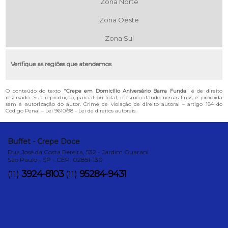
Zona Norte
Zona Oeste
Zona Sul
Verifique as regiões que atendemos
O conteúdo do texto "
Crepe em Domicílio Aniversário Barra Funda
" é de direito
reservado. Sua reprodução, parcial ou total, mesmo citando nossos links, é proibida
sem a autorização do autor. Crime de violação de direito autoral – artigo 184 do
Código Penal –
Lei 9610/98 - Lei de direitos autorais
.
Buffet - Crepe Doce
Rua José da Costa Pereira, 532 - Jardim Guarani
São Paulo - SP - CEP: 02851-130
3924-8103
95284-9431
(11)
(11)