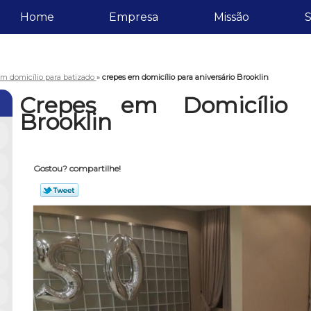
Home
Empresa
Missão
S
em domicílio para batizado
»
crepes em domicílio para aniversário Brooklin
Crepes em Domicílio p
Brooklin
Gostou? compartilhe!