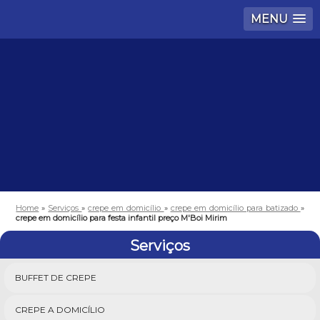
MENU
Home
»
Serviços
»
crepe em domicílio
»
crepe em domicílio para batizado
»
crepe em domicílio para festa infantil preço M'Boi Mirim
Serviços
BUFFET DE CREPE
CREPE A DOMICÍLIO