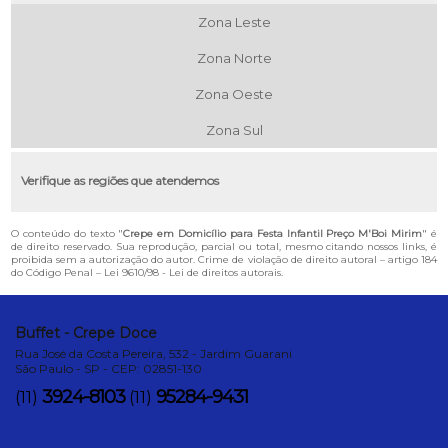
Zona Leste
Zona Norte
Zona Oeste
Zona Sul
Verifique as regiões que atendemos
O conteúdo do texto "
Crepe em Domicílio para Festa Infantil Preço M'Boi Mirim
" é
de direito reservado. Sua reprodução, parcial ou total, mesmo citando nossos links, é
proibida sem a autorização do autor. Crime de violação de direito autoral – artigo 184
do Código Penal –
Lei 9610/98 - Lei de direitos autorais
.
Buffet - Crepe Doce
Rua José da Costa Pereira, 532 - Jardim Guarani
São Paulo - SP - CEP: 02851-130
3924-8103
95284-9431
(11)
(11)