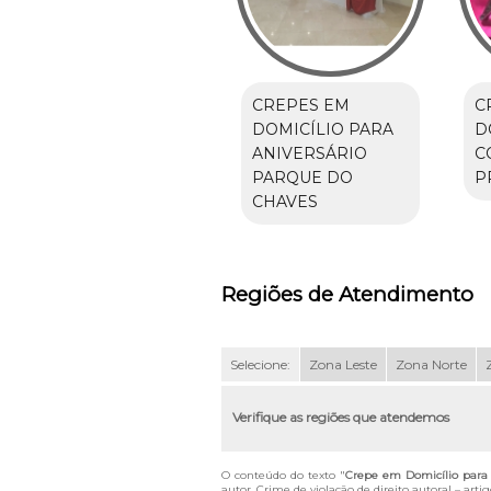
CREPES EM
C
DOMICÍLIO PARA
D
ANIVERSÁRIO
C
PARQUE DO
P
CHAVES
Regiões de Atendimento
Selecione:
Zona Leste
Zona Norte
Verifique as regiões que atendemos
O conteúdo do texto "
Crepe em Domicílio para 
autor. Crime de violação de direito autoral – art