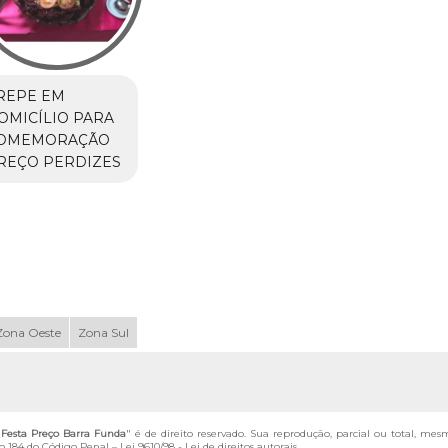
REPE EM
OMICÍLIO PARA
OMEMORAÇÃO
REÇO PERDIZES
Zona Oeste
Zona Sul
Festa Preço Barra Funda
" é de direito reservado. Sua reprodução, parcial ou total, mes
igo 184 do Código Penal –
Lei 9610/98 - Lei de direitos autorais
.