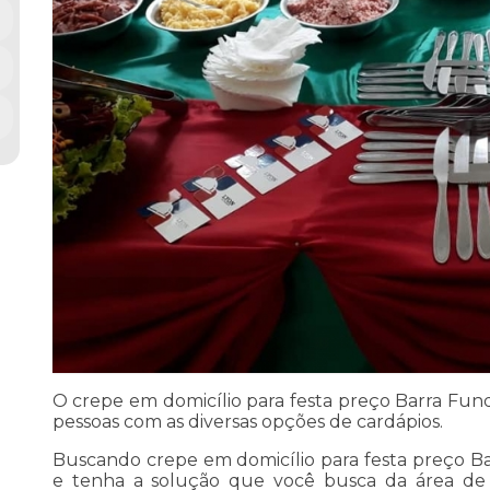
O crepe em domicílio para festa preço Barra Fund
pessoas com as diversas opções de cardápios.
Buscando crepe em domicílio para festa preço B
e tenha a solução que você busca da área de s