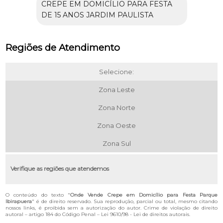
CREPE EM DOMICÍLIO PARA FESTA
DE 15 ANOS JARDIM PAULISTA
Regiões de Atendimento
Selecione:
Zona Leste
Zona Norte
Zona Oeste
Zona Sul
Verifique as regiões que atendemos
O conteúdo do texto "
Onde Vende Crepe em Domicílio para Festa Parque
Ibirapuera
" é de direito reservado. Sua reprodução, parcial ou total, mesmo citando
nossos links, é proibida sem a autorização do autor. Crime de violação de direito
autoral – artigo 184 do Código Penal –
Lei 9610/98 - Lei de direitos autorais
.