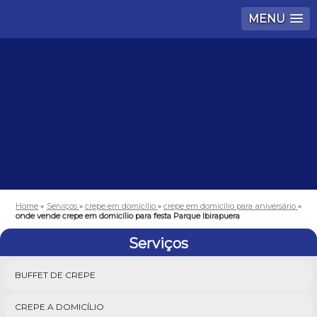
MENU
Home
»
Serviços
»
crepe em domicílio
»
crepe em domicílio para aniversário
»
onde vende crepe em domicílio para festa Parque Ibirapuera
Serviços
BUFFET DE CREPE
CREPE A DOMICÍLIO