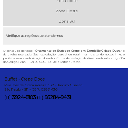
Zona Norte
Zona Oeste
Zona Sul
Verifique as regiões que atendemos
O conteúdo do texto "
Orçamento de Buffet de Crepe em Domicilio Cidade Dutra
" é
de direito reservado. Sua reprodução, parcial ou total, mesmo citando nossos links, é
proibida sem a autorização do autor. Crime de violação de direito autoral – artigo 184
do Código Penal –
Lei 9610/98 - Lei de direitos autorais
.
Buffet - Crepe Doce
Rua José da Costa Pereira, 532 - Jardim Guarani
São Paulo - SP - CEP: 02851-130
3924-8103
95284-9431
(11)
(11)