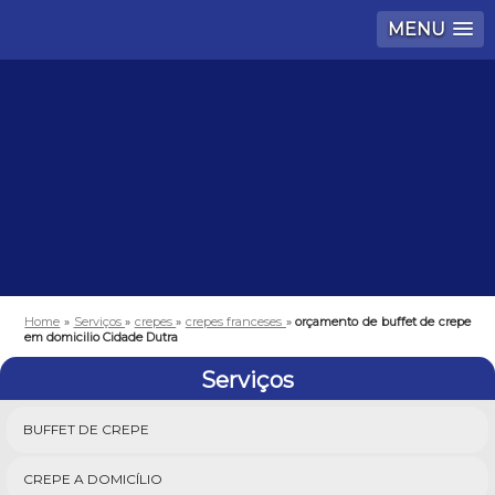
MENU
Home
»
Serviços
»
crepes
»
crepes franceses
»
orçamento de buffet de crepe
em domicilio Cidade Dutra
Serviços
BUFFET DE CREPE
CREPE A DOMICÍLIO