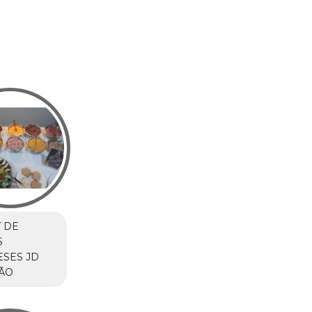
 DE
S
SES JD
ÃO