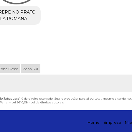
REPE NO PRATO
ILA ROMANA
Zona Oeste
Zona Sul
io Jabaquara
" é de direito reservado. Sua reprodução, parcial ou total, mesmo citando nos
 Penal –
Lei 9610/98 - Lei de direitos autorais
.
Home
Empresa
Mis