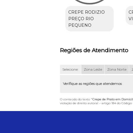
CREPE RODIZIO
C
PREÇO RIO
V
PEQUENO
Regiões de Atendimento
Selecione:
Zona Leste
Zona Norte
Verifique as regiões que atendemos
O conteúdo do texto "
Crepe de Prato em Domicil
violação de direito autoral – artigo 184 do Código