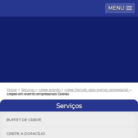
MENU
Home
»
Serviços
»
crepe evento
»
crepe francês para evento empresarial
»
crepes em evento empresariais Caieras
Serviços
BUFFET DE CREPE
CREPE A DOMICÍLIO