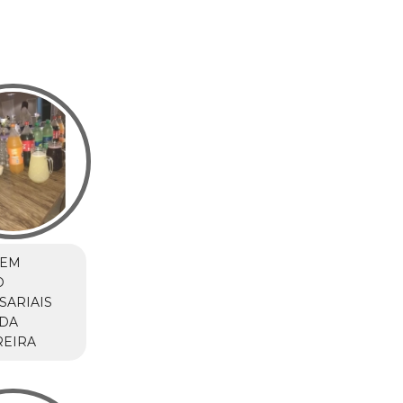
 EM
O
SARIAIS
 DA
REIRA