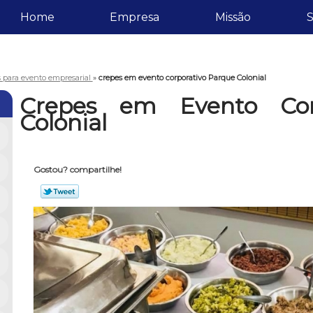
Home
Empresa
Missão
S
s para evento empresarial
»
crepes em evento corporativo Parque Colonial
Crepes em Evento Cor
Colonial
Gostou? compartilhe!