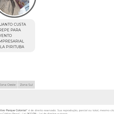
UANTO CUSTA
REPE PARA
VENTO
MPRESARIAL
ILA PIRITUBA
Zona Oeste
Zona Sul
tivo Parque Colonial
" é de direito reservado. Sua reprodução, parcial ou total, mesmo ci
 do Código Penal –
Lei 9610/98 - Lei de direitos autorais
.