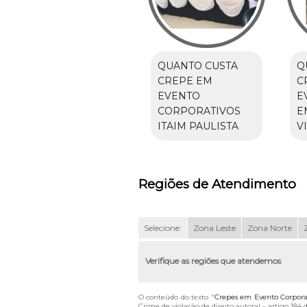
QUANTO CUSTA
Q
CREPE EM
C
EVENTO
E
CORPORATIVOS
E
ITAIM PAULISTA
V
Regiões de Atendimento
Selecione:
Zona Leste
Zona Norte
Verifique as regiões que atendemos
O conteúdo do texto "
Crepes em Evento Corpora
Crime de violação de direito autoral – artigo 184