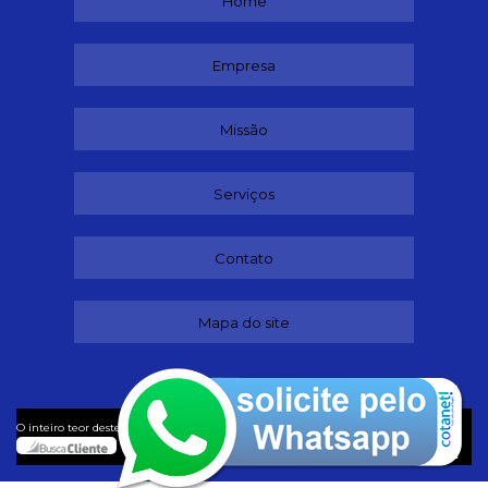
Home
Empresa
Missão
Serviços
Contato
Mapa do site
©
O inteiro teor deste site está sujeito à proteção de direitos autorais. Copyright
Buffet (Lei 9610 de 19/02/1998)