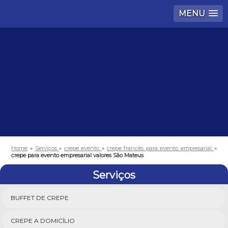
MENU
Home
»
Serviços
»
crepe evento
»
crepe francês para evento empresarial
»
crepe para evento empresarial valores São Mateus
Serviços
BUFFET DE CREPE
CREPE A DOMICÍLIO