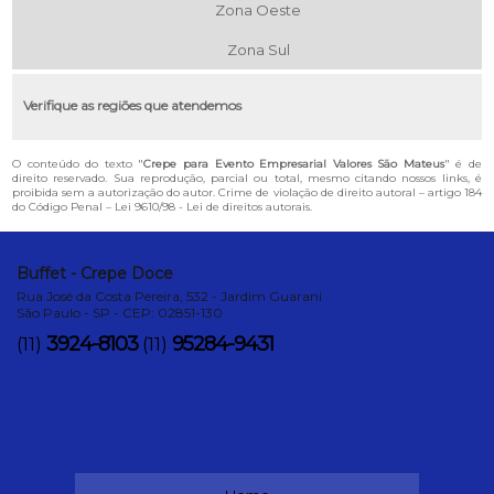
Zona Oeste
Zona Sul
Verifique as regiões que atendemos
O conteúdo do texto "
Crepe para Evento Empresarial Valores São Mateus
" é de
direito reservado. Sua reprodução, parcial ou total, mesmo citando nossos links, é
proibida sem a autorização do autor. Crime de violação de direito autoral – artigo 184
do Código Penal –
Lei 9610/98 - Lei de direitos autorais
.
Buffet - Crepe Doce
Rua José da Costa Pereira, 532 - Jardim Guarani
São Paulo - SP - CEP: 02851-130
3924-8103
95284-9431
(11)
(11)