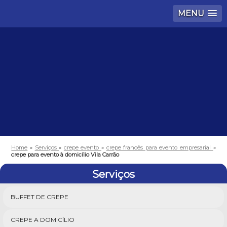
MENU
Home
»
Serviços
»
crepe evento
»
crepe francês para evento empresarial
»
crepe para evento à domicílio Vila Carrão
Serviços
BUFFET DE CREPE
CREPE A DOMICÍLIO