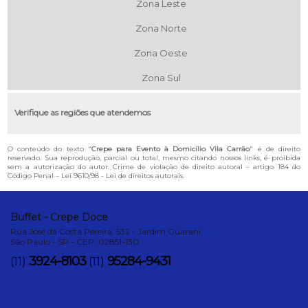
Zona Leste
Zona Norte
Zona Oeste
Zona Sul
Verifique as regiões que atendemos
O conteúdo do texto "
Crepe para Evento à Domicílio Vila Carrão
" é de direito
reservado. Sua reprodução, parcial ou total, mesmo citando nossos links, é proibida
sem a autorização do autor. Crime de violação de direito autoral – artigo 184 do
Código Penal –
Lei 9610/98 - Lei de direitos autorais
.
Buffet - Crepe Doce
Rua José da Costa Pereira, 532 - Jardim Guarani
São Paulo - SP - CEP: 02851-130
3924-8103
95284-9431
(11)
(11)