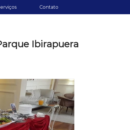
erviços
Contato
Parque Ibirapuera