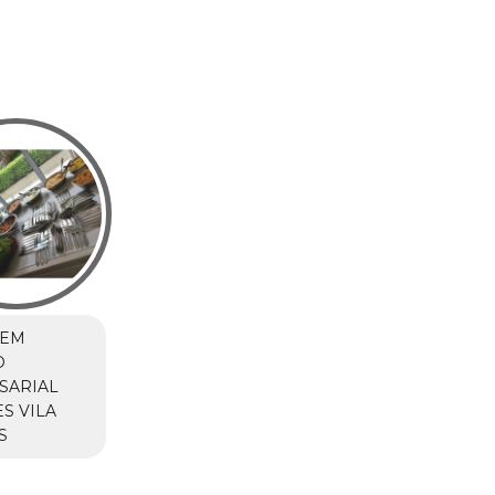
 EM
O
SARIAL
S VILA
S