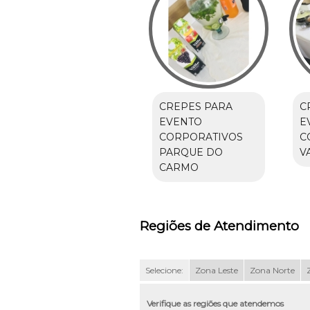
CREPES PARA
C
EVENTO
E
CORPORATIVOS
C
PARQUE DO
V
CARMO
Regiões de Atendimento
Selecione:
Zona Leste
Zona Norte
Verifique as regiões que atendemos