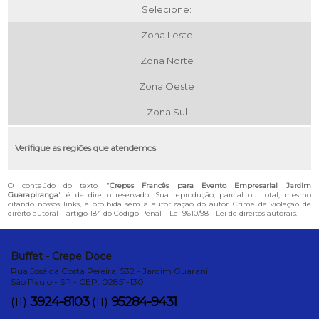
Selecione:
Zona Leste
Zona Norte
Zona Oeste
Zona Sul
Verifique as regiões que atendemos
O conteúdo do texto "
Crepes Francês para Evento Empresarial Jardim
Guarapiranga
" é de direito reservado. Sua reprodução, parcial ou total, mesmo
citando nossos links, é proibida sem a autorização do autor. Crime de violação de
direito autoral – artigo 184 do Código Penal –
Lei 9610/98 - Lei de direitos autorais
.
Buffet - Crepe Doce
Rua José da Costa Pereira, 532 - Jardim Guarani
São Paulo - SP - CEP: 02851-130
3924-8103
95284-9431
(11)
(11)