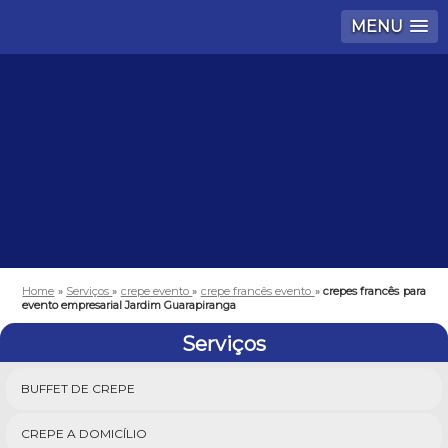
MENU
Home
»
Serviços
»
crepe evento
»
crepe francês evento
»
crepes francês para
evento empresarial Jardim Guarapiranga
Serviços
BUFFET DE CREPE
CREPE A DOMICÍLIO