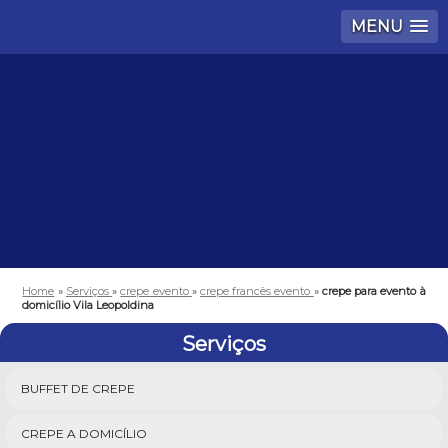
MENU
Home
»
Serviços
»
crepe evento
»
crepe francês evento
»
crepe para evento à
domicílio Vila Leopoldina
Serviços
BUFFET DE CREPE
CREPE A DOMICÍLIO