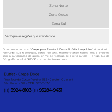
Zona Norte
Zona Oeste
Zona Sul
Verifique as regiões que atendemos
O conteúdo do texto "
Crepe para Evento à Domicílio Vila Leopoldina
" é de direito
reservado. Sua reprodução, parcial ou total, mesmo citando nossos links, é proibida
sem a autorização do autor. Crime de violação de direito autoral – artigo 184 do
Código Penal –
Lei 9610/98 - Lei de direitos autorais
.
Buffet - Crepe Doce
Rua José da Costa Pereira, 532 - Jardim Guarani
São Paulo - SP - CEP: 02851-130
3924-8103
95284-9431
(11)
(11)