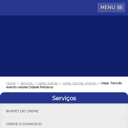
MENU
Home
»
Serviços
»
crepe evento
»
crepe francês evento
»
crepe francês
evento valores Cidade Patriarca
Serviços
BUFFET DE CREPE
CREPE A DOMICÍLIO