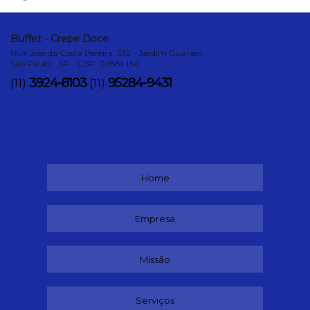
Buffet - Crepe Doce
Rua José da Costa Pereira, 532 - Jardim Guarani
São Paulo - SP - CEP: 02851-130
3924-8103
95284-9431
(11)
(11)
Home
Empresa
Missão
Serviços