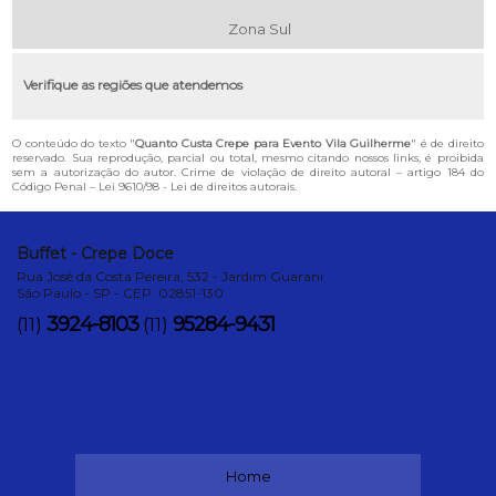
Zona Sul
Verifique as regiões que atendemos
O conteúdo do texto "
Quanto Custa Crepe para Evento Vila Guilherme
" é de direito
reservado. Sua reprodução, parcial ou total, mesmo citando nossos links, é proibida
sem a autorização do autor. Crime de violação de direito autoral – artigo 184 do
Código Penal –
Lei 9610/98 - Lei de direitos autorais
.
Buffet - Crepe Doce
Rua José da Costa Pereira, 532 - Jardim Guarani
São Paulo - SP - CEP: 02851-130
3924-8103
95284-9431
(11)
(11)
Home