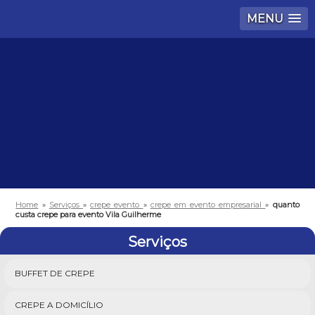
MENU
Home
»
Serviços
»
crepe evento
»
crepe em evento empresarial
»
quanto
custa crepe para evento Vila Guilherme
Serviços
BUFFET DE CREPE
CREPE A DOMICÍLIO