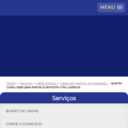
MENU
Home
»
Serviços
»
crepe evento
»
crepe em evento empresariais
»
quanto
custa crepe para evento à domicílio Vila Lusitania
Serviços
BUFFET DE CREPE
CREPE A DOMICÍLIO