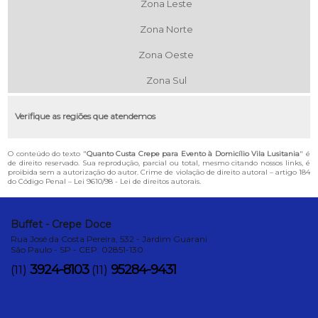
Zona Leste
Zona Norte
Zona Oeste
Zona Sul
Verifique as regiões que atendemos
O conteúdo do texto "
Quanto Custa Crepe para Evento à Domicílio Vila Lusitania
" é
de direito reservado. Sua reprodução, parcial ou total, mesmo citando nossos links, é
proibida sem a autorização do autor. Crime de violação de direito autoral – artigo 184
do Código Penal –
Lei 9610/98 - Lei de direitos autorais
.
Buffet - Crepe Doce
Rua José da Costa Pereira, 532 - Jardim Guarani
São Paulo - SP - CEP: 02851-130
3924-8103
95284-9431
(11)
(11)