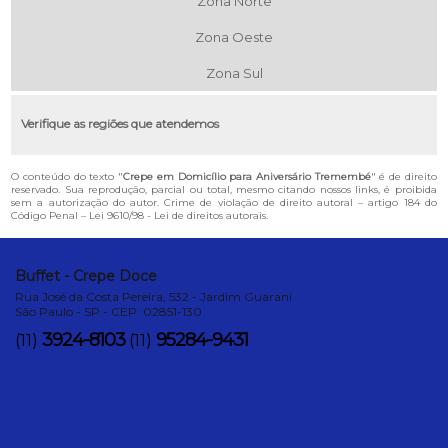
Zona Norte
Zona Oeste
Zona Sul
Verifique as regiões que atendemos
O conteúdo do texto "
Crepe em Domicílio para Aniversário Tremembé
" é de direito
reservado. Sua reprodução, parcial ou total, mesmo citando nossos links, é proibida
sem a autorização do autor. Crime de violação de direito autoral – artigo 184 do
Código Penal –
Lei 9610/98 - Lei de direitos autorais
.
Buffet - Crepe Doce
Rua José da Costa Pereira, 532 - Jardim Guarani
São Paulo - SP - CEP: 02851-130
3924-8103
95284-9431
(11)
(11)