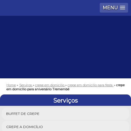
MENU
Home
»
Serviços
»
crepe em domicílio
»
crepe em domicílio para festa
»
crepe
em domicílio para aniversário Tremembé
Serviços
BUFFET DE CREPE
CREPE A DOMICÍLIO