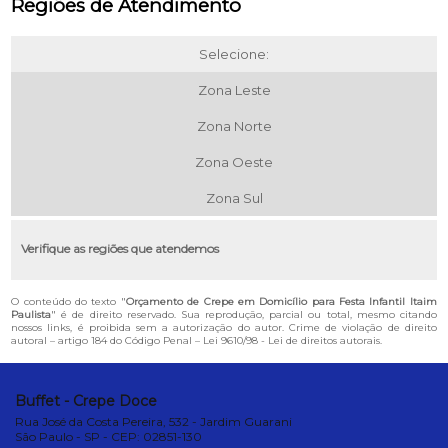
Regiões de Atendimento
Selecione:
Zona Leste
Zona Norte
Zona Oeste
Zona Sul
Verifique as regiões que atendemos
O conteúdo do texto "
Orçamento de Crepe em Domicílio para Festa Infantil Itaim
Paulista
" é de direito reservado. Sua reprodução, parcial ou total, mesmo citando
nossos links, é proibida sem a autorização do autor. Crime de violação de direito
autoral – artigo 184 do Código Penal –
Lei 9610/98 - Lei de direitos autorais
.
Buffet - Crepe Doce
Rua José da Costa Pereira, 532 - Jardim Guarani
São Paulo - SP - CEP: 02851-130