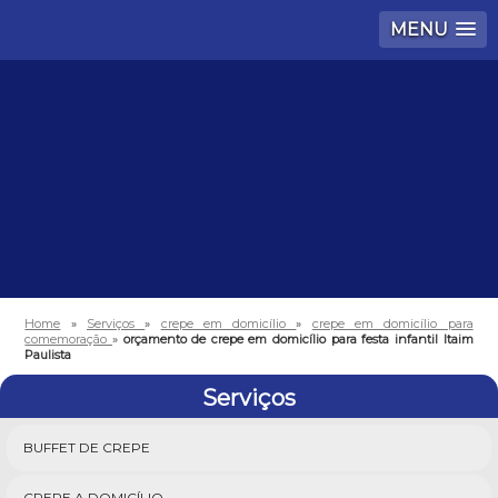
MENU
Home
»
Serviços
»
crepe em domicílio
»
crepe em domicílio para
comemoração
»
orçamento de crepe em domicílio para festa infantil Itaim
Paulista
Serviços
BUFFET DE CREPE
CREPE A DOMICÍLIO