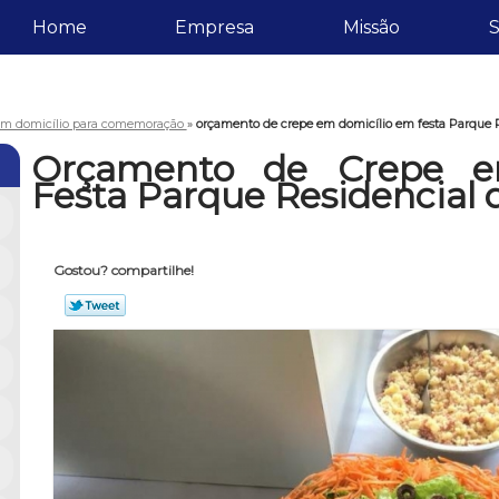
Home
Empresa
Missão
S
em domicílio para comemoração
»
orçamento de crepe em domicílio em festa Parque 
Orçamento de Crepe e
Festa Parque Residencial 
Gostou? compartilhe!