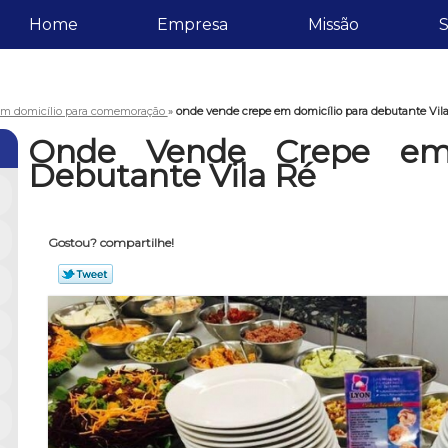
Home
Empresa
Missão
S
em domicílio para comemoração
»
onde vende crepe em domicílio para debutante Vil
Onde Vende Crepe em 
Debutante Vila Ré
Gostou? compartilhe!