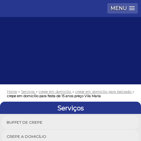
MENU
Home
»
Serviços
»
crepe em domicílio
»
crepe em domicílio para batizado
»
crepe em domicílio para festa de 15 anos preço Vila Maria
Serviços
BUFFET DE CREPE
CREPE A DOMICÍLIO