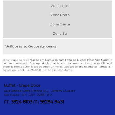
Zona Leste
Zona Norte
Zona Oeste
Zona Sul
Verifique as regiões que atendemos
O conteúdo do texto "
Crepe em Domicílio para Festa de 15 Anos Preço Vila Maria
" é
de direito reservado. Sua reprodução, parcial ou total, mesmo citando nossos links, é
proibida sem a autorização do autor. Crime de violação de direito autoral – artigo 184
do Código Penal –
Lei 9610/98 - Lei de direitos autorais
.
Buffet - Crepe Doce
Rua José da Costa Pereira, 532 - Jardim Guarani
São Paulo - SP - CEP: 02851-130
3924-8103
95284-9431
(11)
(11)