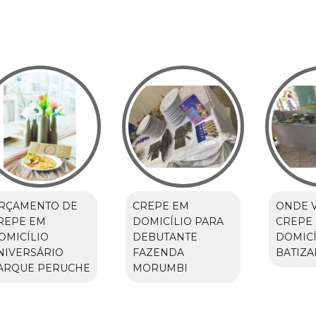
RÇAMENTO DE
CREPE EM
ONDE 
REPE EM
DOMICÍLIO PARA
CREPE
OMICÍLIO
DEBUTANTE
DOMICÍ
NIVERSÁRIO
FAZENDA
BATIZ
ARQUE PERUCHE
MORUMBI