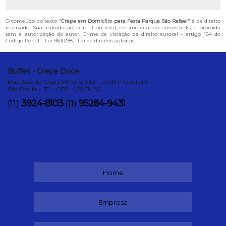
O conteúdo do texto "
Crepe em Domicílio para Festa Parque São Rafael
" é de direito
reservado. Sua reprodução, parcial ou total, mesmo citando nossos links, é proibida
sem a autorização do autor. Crime de violação de direito autoral – artigo 184 do
Código Penal –
Lei 9610/98 - Lei de direitos autorais
.
Buffet - Crepe Doce
Rua José da Costa Pereira, 532 - Jardim Guarani
São Paulo - SP - CEP: 02851-130
3924-8103
95284-9431
(11)
(11)
Home
Empresa