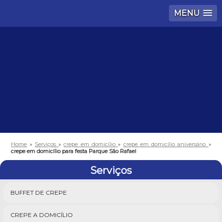
MENU
Home
»
Serviços
»
crepe em domicílio
»
crepe em domicílio aniversário
»
crepe em domicílio para festa Parque São Rafael
Serviços
BUFFET DE CREPE
CREPE A DOMICÍLIO