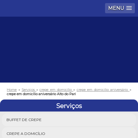
MENU
Home
»
Serviços
»
crepe em domicílio
»
crepe em domicílio aniversário
»
crepe em domicílio aniversário Alto do Pari
Serviços
BUFFET DE CREPE
CREPE A DOMICÍLIO