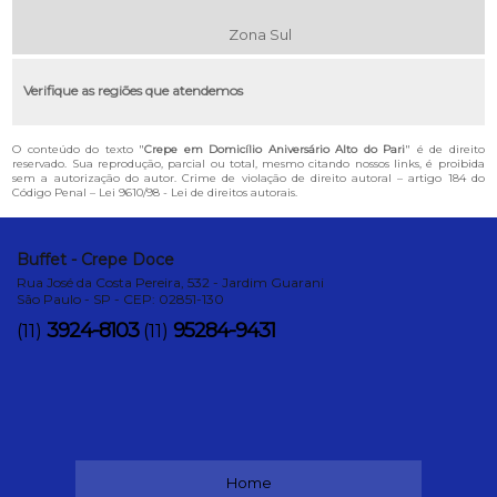
Zona Sul
Verifique as regiões que atendemos
O conteúdo do texto "
Crepe em Domicílio Aniversário Alto do Pari
" é de direito
reservado. Sua reprodução, parcial ou total, mesmo citando nossos links, é proibida
sem a autorização do autor. Crime de violação de direito autoral – artigo 184 do
Código Penal –
Lei 9610/98 - Lei de direitos autorais
.
Buffet - Crepe Doce
Rua José da Costa Pereira, 532 - Jardim Guarani
São Paulo - SP - CEP: 02851-130
3924-8103
95284-9431
(11)
(11)
Home