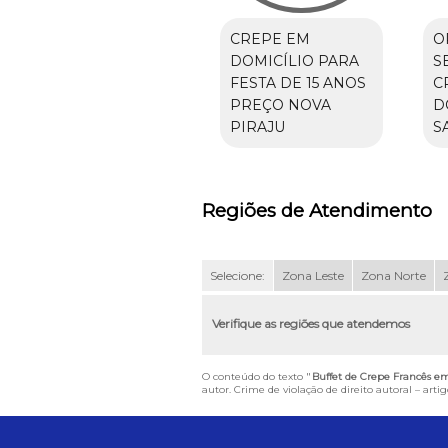
CREPE EM
O
DOMICÍLIO PARA
S
FESTA DE 15 ANOS
C
PREÇO NOVA
D
PIRAJU
S
Regiões de Atendimento
Selecione:
Zona Leste
Zona Norte
Verifique as regiões que atendemos
O conteúdo do texto "
Buffet de Crepe Francês em
autor. Crime de violação de direito autoral – art