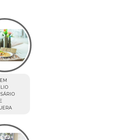
 EM
LIO
SÁRIO
E
UERA