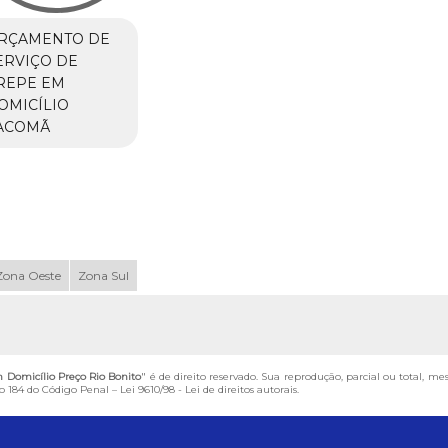
RÇAMENTO DE
ERVIÇO DE
REPE EM
OMICÍLIO
ACOMÃ
Zona Oeste
Zona Sul
 Domicílio Preço Rio Bonito
" é de direito reservado. Sua reprodução, parcial ou total, m
igo 184 do Código Penal –
Lei 9610/98 - Lei de direitos autorais
.