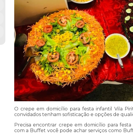
O crepe em domicílio para festa infantil Vila Pi
convidados tenham sofisticação e opções de qual
Precisa encontrar crepe em domicílio para festa i
com a Buffet você pode achar serviços como Buffe