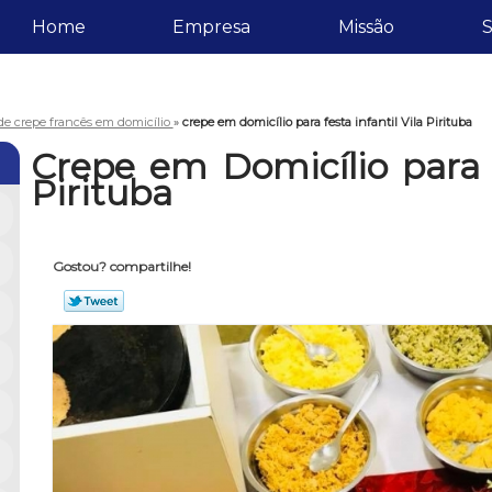
Home
Empresa
Missão
S
de crepe francês em domicílio
»
crepe em domicílio para festa infantil Vila Pirituba
Crepe em Domicílio para F
Pirituba
Gostou? compartilhe!