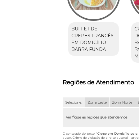
BUFFET DE
C
CREPES FRANCÊS
D
EM DOMICÍLIO
B
BARRA FUNDA
P
M
Regiões de Atendimento
Selecione:
Zona Leste
Zona Norte
Verifique as regiões que atendemos
O conteúdo do texto "
Crepe em Domicílio para Fe
autor. Crime de violação de direito autoral – art