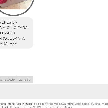
REPES EM
OMICÍLIO PARA
ATIZADO
ARQUE SANTA
ADALENA
Zona Oeste
Zona Sul
sta Infantil Vila Pirituba
" é de direito reservado. Sua reprodução, parcial ou total, me
igo 184 do Código Penal –
Lei 9610/98 - Lei de direitos autorais
.